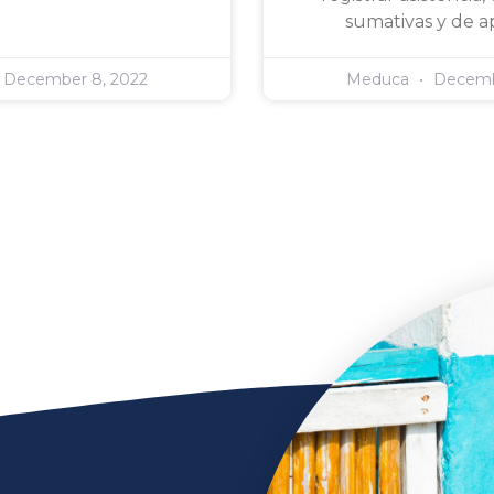
sumativas y de a
December 8, 2022
Meduca
Decemb