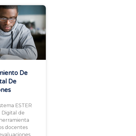
miento De
tal De
ones
istema ESTER
 Digital de
a herramienta
los docentes
, evaluaciones